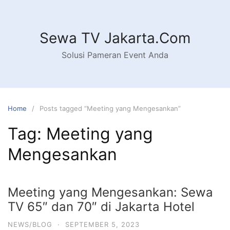
Skip
to
content
Sewa TV Jakarta.Com
Solusi Pameran Event Anda
Home
Posts tagged “Meeting yang Mengesankan”
Tag:
Meeting yang
Mengesankan
Meeting yang Mengesankan: Sewa
TV 65″ dan 70″ di Jakarta Hotel
NEWS/BLOG
·
SEPTEMBER 5, 2023