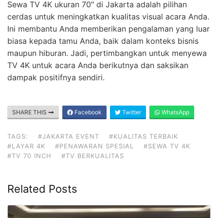
Sewa TV 4K ukuran 70″ di Jakarta adalah pilihan
cerdas untuk meningkatkan kualitas visual acara Anda.
Ini membantu Anda memberikan pengalaman yang luar
biasa kepada tamu Anda, baik dalam konteks bisnis
maupun hiburan. Jadi, pertimbangkan untuk menyewa
TV 4K untuk acara Anda berikutnya dan saksikan
dampak positifnya sendiri.
SHARE THIS
Facebook
Twitter
WhatsApp
TAGS:
#JAKARTA EVENT
#KUALITAS TERBAIK
#LAYAR 4K
#PENAWARAN SPESIAL
#SEWA TV 4K
#TV 70 INCH
#TV BERKUALITAS
Related Posts